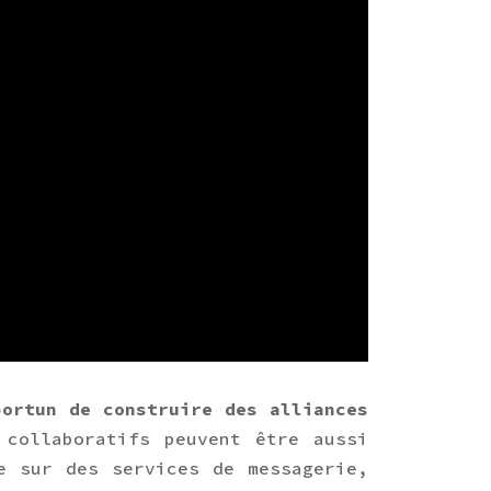
portun de construire des alliances
collaboratifs peuvent être aussi
e sur des services de messagerie,