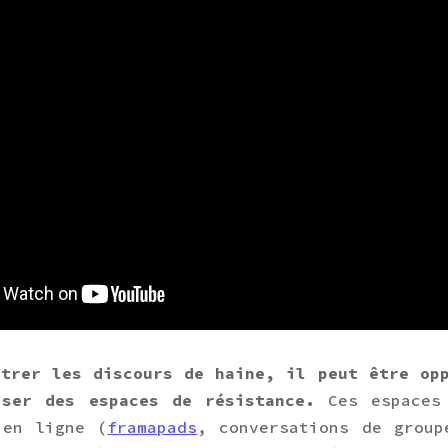
ntrer les discours de haine, il peut être op
iser des espaces de résistance.
Ces espaces 
 en ligne (
framapads
, conversations de group