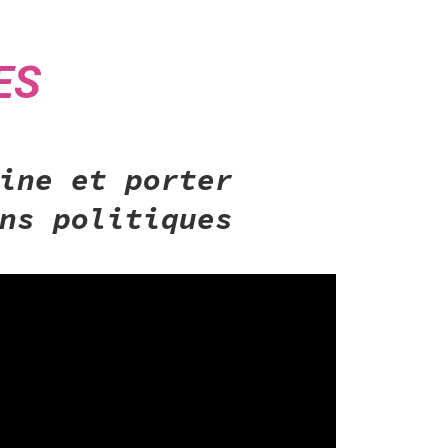
ES
aine
et porter
ns politiques